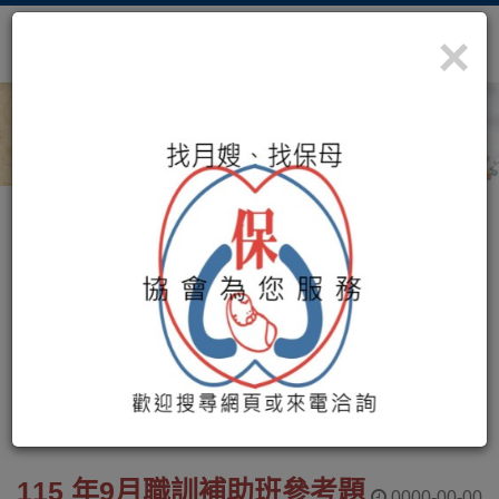
×
照顧您最珍貴的寶藏
社團法人桃園市保母協
培訓課程
首頁
培訓課程
115 年9月職訓補助班參考題
0000-00-00