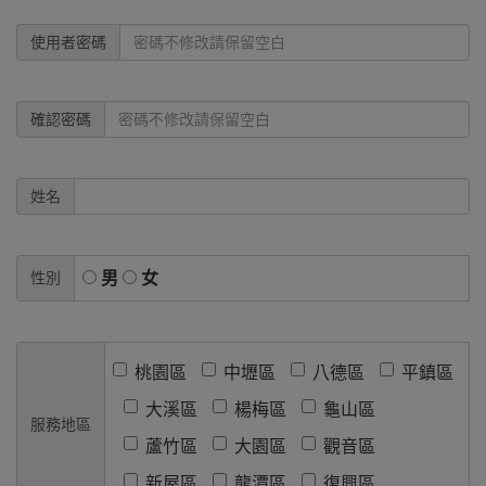
使用者密碼
確認密碼
姓名
性別
男
女
桃園區
中壢區
八德區
平鎮區
大溪區
楊梅區
龜山區
服務地區
蘆竹區
大園區
觀音區
新屋區
龍潭區
復興區