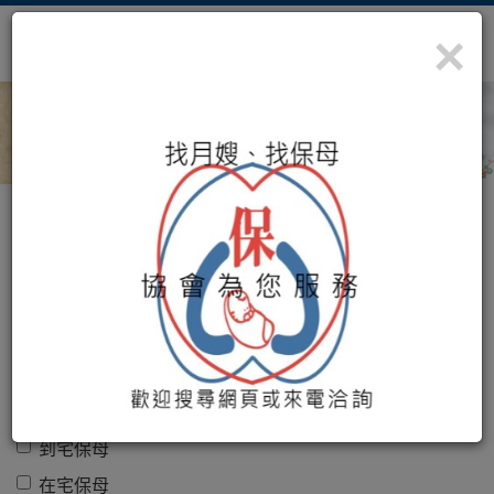
×
照顧您最珍貴的寶藏
社團法人桃園市保母協會
服務地區
收托方式
到宅保母
在宅保母