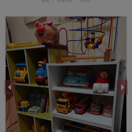
首頁
保母列表
邱O玲