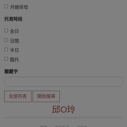
月嫂保母
托育時段
全日
日間
半日
臨托
關鍵字
全部列表
開始搜尋
邱O玲