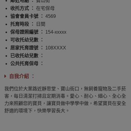
鄰近地點 ：
寶山街
收托方式 ：
在宅保母
協會會員卡號 ：
4569
托育時段 ：
日間
保母證照編號 ：
154-xxxxx
可收托幼兒數 ：
居家托育證號 ：
108XXXX
已收托幼兒數 ：
公共托育保母 ：
自我介紹 ：
我們位於大業路近靜思堂、寶山街口，無飼養寵物及二手菸
害，每日清潔打掃且定期消毒。愛心、耐心、細心、全心全
力來照顧您的寶貝，讓寶貝做中學學中做，希望寶貝在安全
舒適的環境下，快樂學習長大。