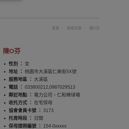
首頁
保母列表
陳O芬
陳O芬
性別 ：
女
地址 ：
桃園市大溪區仁美街5X號
服務地區 ：
大溪區
電話 ：
033800212,0987029513
鄰近地點 ：
電力公司、仁和棒球場
收托方式 ：
在宅保母
協會會員卡號 ：
3173
托育時段 ：
日間
保母證照編號 ：
154-0xxxxx