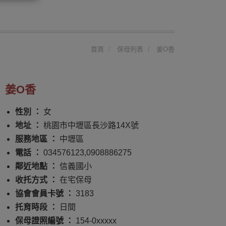
首頁
保母列表
姜O香
姜O香
性別 ：
女
地址 ：
桃園市中壢區長沙路14X號
服務地區 ：
中壢區
電話 ：
034576123,0908886275
鄰近地點 ：
信義國小
收托方式 ：
在宅保母
協會會員卡號 ：
3183
托育時段 ：
日間
保母證照編號 ：
154-0xxxxx