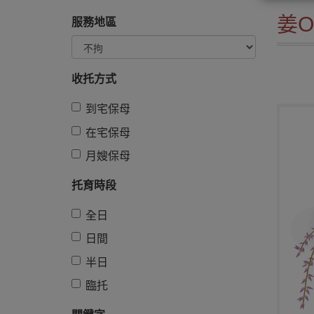
姜
服務地區
收托方式
到宅保母
在宅保母
月嫂保母
托育時段
全日
日間
半日
臨托