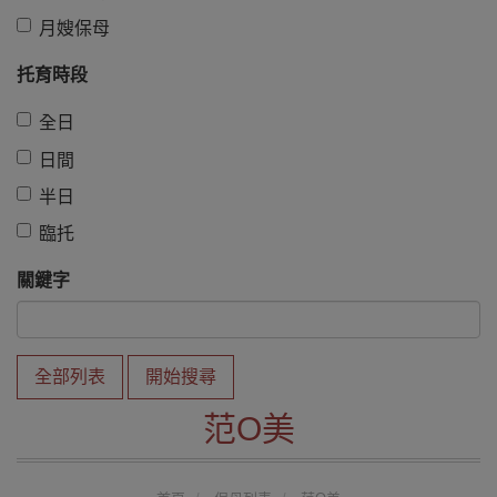
月嫂保母
托育時段
全日
日間
半日
臨托
關鍵字
全部列表
開始搜尋
范O美