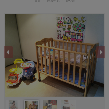
首頁
保母列表
范O美