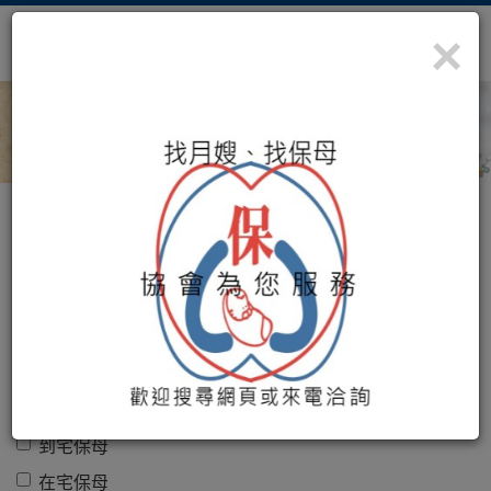
×
照顧您最珍貴的寶藏
社團法人桃園市保母協會提供您
服務地區
收托方式
到宅保母
在宅保母