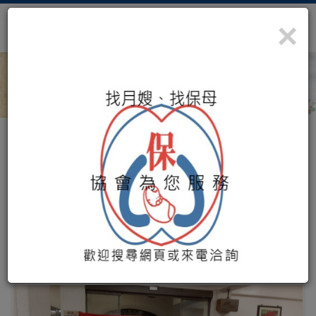
×
照顧您最珍貴的寶藏
社團法人桃園市保母協會提
1081228杉林溪二日遊
首頁
活動園地
1081228杉林溪二日遊