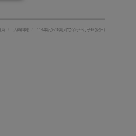
首頁
活動園地
114年度第18期到宅保母坐月子班(假日)